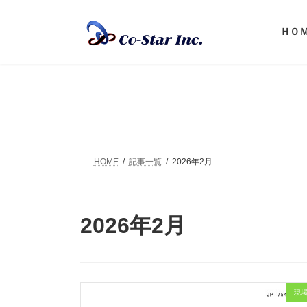
コ
ナ
ン
ビ
ＨＯ
テ
ゲ
ン
ー
ツ
シ
へ
ョ
ス
ン
キ
に
ッ
移
プ
動
HOME
記事一覧
2026年2月
2026年2月
現場