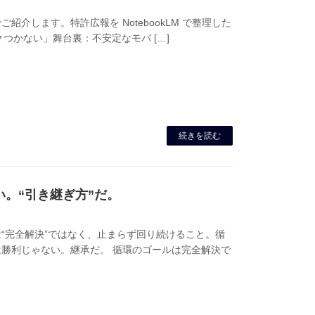
介します。特許広報を NotebookLM で整理した
像が「カクつかない」舞台裏：不安定なモバ […]
続きを読む
。“引き継ぎ方”だ。
“完全解決”ではなく、止まらず回り続けること。循
勝利じゃない。継承だ。 循環のゴールは完全解決で