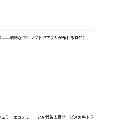
和感 ――曖昧なプロンプトでアプリが作れる時代に」
ュラーエコノミー」とAI報告支援サービス無料トラ