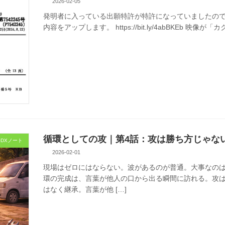
2026-02-05
発明者に入っている出願特許が特許になっていましたのでご紹
内容をアップします。 https://bit.ly/4abBKEb 映
循環としての攻｜第4話：攻は勝ち方じゃない
DXノート
2026-02-01
現場はゼロにはならない。波があるのが普通。大事なのは
環の完成は、言葉が他人の口から出る瞬間に訪れる。攻は
はなく継承。言葉が他 […]