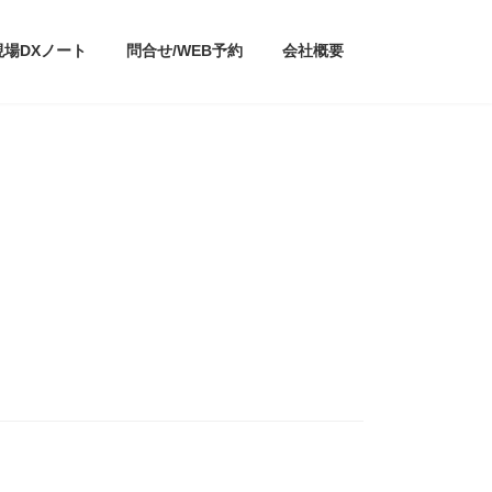
現場DXノート
問合せ/WEB予約
会社概要