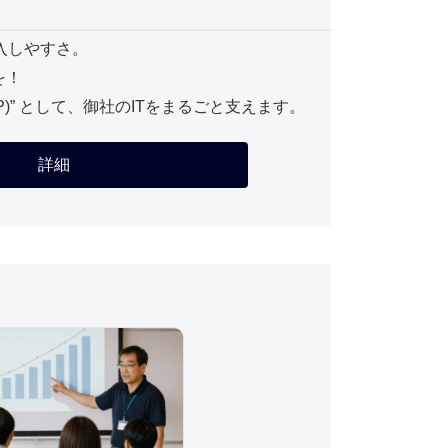
入しやすさ。
を！
P)” として、御社のITをまるごと支えます。
詳細