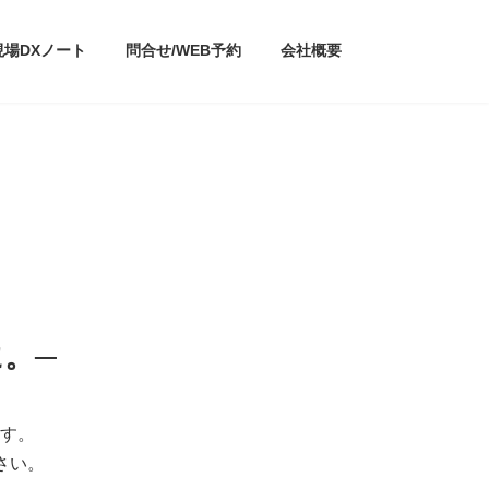
現場DXノート
問合せ/WEB予約
会社概要
。─
す。
さい。