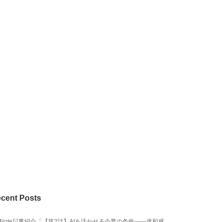
cent Posts
Note記事紹介「【第2話】AIを活かせる企業の条件――違和感