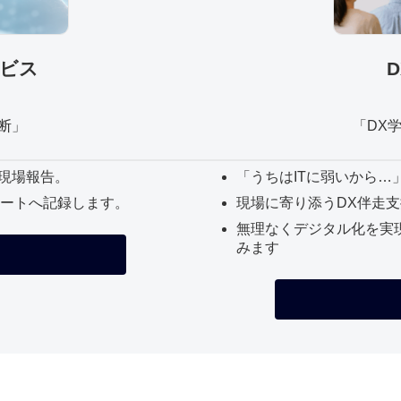
ービス
断」
「DX学
現場報告。
「うちはITに弱いから…
ドシートへ記録します。
現場に寄り添うDX伴走支
無理なくデジタル化を実
みます