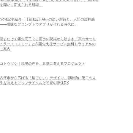
を問いに変えられる組織」
Note記事紹介「【第1話】AIへの淡い期待と、人間の違和感
――曖昧なプロンプトでアプリが作れる時代に」
話すだけで報告完了？古河市の現場から始まる「声のサーキ
ュラーエコノミー」とAI報告支援サービス無料トライアルの
ご案内
コトウツシ｜現場の声を、意味に変えるプロジェクト
古河市から広げる「捨てない」デザイン。印刷物に第二の人
生を与えるアップサイクルと初夏の販促DX