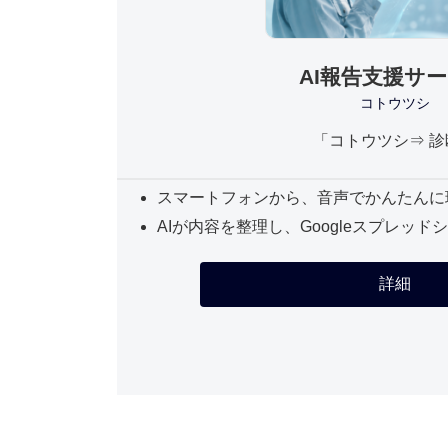
AI報告支援サ
コトウツシ
「コトウツシ⇒ 診
スマートフォンから、音声でかんたんに
AIが内容を整理し、Googleスプレッ
詳細